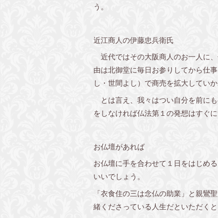
う。
近江商人の伊藤忠兵衛氏
近代ではその大阪商人のお一人に、
由は北御堂に毎日お参りしてから仕事
し・世間よし）で商売を拡大していか
とは言え、我々はつい自分を前にも
をしなければ仏法第１の発想はすぐに
お仏壇があれば
お仏壇に手を合わせて１日をはじめる
いいでしょう。
「衣食住の三は念仏の助業」と親鸞聖
緒くださっている人生だといただくと