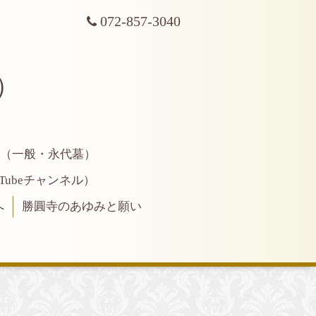
072-857-3040
）
地（一般・永代墓）
ubeチャンネル）
へ
勝圓寺のあゆみと願い