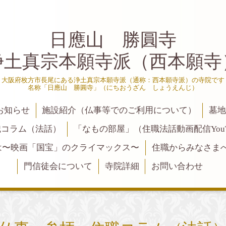
日應山 勝圓寺
浄土真宗本願寺派（西本願寺
大阪府枚方市長尾にある浄土真宗本願寺派（通称：西本願寺派）の寺院です
名称「日應山 勝圓寺」（にちおうざん しょうえんじ）
お知らせ
施設紹介（仏事等でのご利用について）
墓
職コラム（法話）
「なもの部屋」（住職法話動画配信YouT
は〜映画「国宝」のクライマックス〜
住職からみなさま
門信徒会について
寺院詳細
お問い合わせ